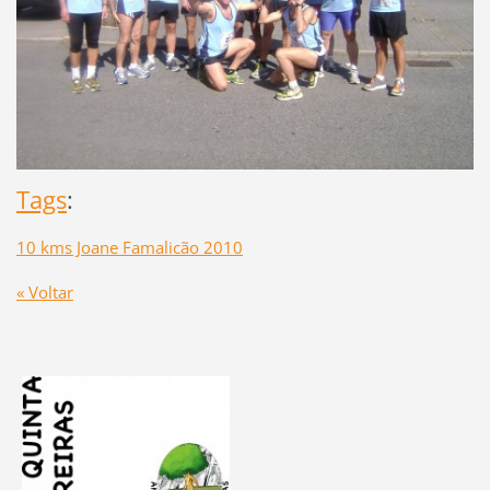
Tags
:
10 kms Joane Famalicão 2010
« Voltar