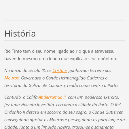
História
Rio Tinto tem o seu nome ligado ao rio que a atravessa,
havendo mesmo uma lenda que explica o seu topónimo.
No início do século IX, os
Cristãos
ganhavam terreno aos
Mouros
. Governava o Conde Hermenegildo Gutierres o
território da Galiza até Coimbra, tendo como centro o Porto.
Contudo, o Cali
f
a
Abderramão II
, com um poderoso exército,
f
ez uma violenta investida, cercando a cidade do Porto. O Rei
Ordonho II desceu em socorro do seu sogro, o Conde Gutierres,
conseguindo a
f
astar os Mouros e perseguindo-os para longe da
cidade.
Junto a um límpido ribeiro, travou-se a sangrenta