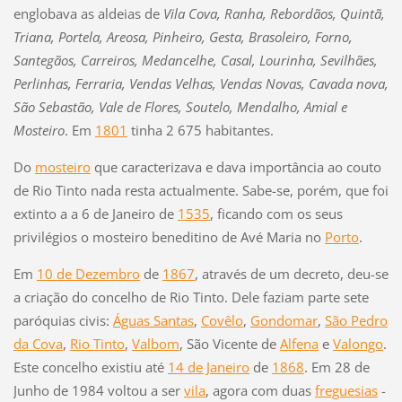
englobava as aldeias de
Vila Cova, Ranha, Rebordãos, Quintã,
Triana, Portela, Areosa, Pinheiro, Gesta, Brasoleiro,
F
orno,
Santegãos, Carreiros, Medancelhe, Casal, Lourinha, Sevilhães,
Perlinhas,
F
erraria, Vendas Velhas, Vendas Novas, Cavada nova,
São Sebastão, Vale de
F
lores, Soutelo, Mendalho, Amial e
Mosteiro
. Em
1801
tinha 2 675 habitantes.
Do
mosteiro
que caracterizava e dava importância ao couto
de Rio Tinto nada resta actualmente. Sabe-se, porém, que
f
oi
extinto a a 6 de Janeiro de
1535
,
f
icando com os seus
privilégios o mosteiro beneditino de Avé Maria no
Porto
.
Em
10 de Dezembro
de
1867
, através de um decreto, deu-se
a criação do concelho de Rio Tinto. Dele
f
aziam parte sete
paróquias civis:
Águas Santas
,
Covêlo
,
Gondomar
,
São Pedro
da Cova
,
Rio Tinto
,
Valbom
, São Vicente de
Al
f
ena
e
Valongo
.
Este concelho existiu até
14 de Janeiro
de
1868
. Em 28 de
Junho de 1984 voltou a ser
vila
, agora com duas
f
reguesias
-