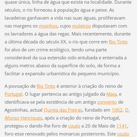
quase única, linha de água que existe na localidade. Durante
séculos, o rio
f
orneceu à população água e peixe. As
lavadeiras ganhavam a vida nas suas águas, proli
f
eravam
nas margens os
moinhos
, cujos
moleiros
disputavam com
os lavradores a água das regas. Mais recentemente, durante
a última década do século XX, o rio que corre em
Rio Tinto
f
oi alvo de um crime ecológico, tendo uma parte
considerável da sua extensão sido entubada e enterrada a
alguns metros abaixo da super
f
ície do solo, de
f
orma a
f
acilitar a expansão urbanística do pequeno município.
A povoação de
Rio Tinto
é anterior à criação do reino de
Portugal
. O lugar pertencia ao antigo julgado da
Maia
, e
identi
f
icava-se pela existência de um antigo
convento
de
Agostinhas, actual
Quinta das
F
reiras
,
f
undado em
1062
.
D.
A
f
onso Henriques
, após a criação do reino de Portugal,
protegeu-o dando-lhe
f
oro de
couto
a 20 de Maio de
1141
,
f
oro esse renovado pelos monarcas posteriores. Este
couto