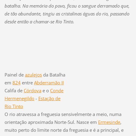
batalha. Na memória do povo,
f
icou o sangue derramado que,
de tão abundante, tingiu as cristalinas águas do rio, passando
desde então a chamar-se Rio Tinto.
Painel de
azulejos
da Batalha
em
824
entre
Abderramão II
Cali
f
a de
Córdova
e o
Conde
Hermenegildo
-
Estação de
Rio Tinto
O rio atravessa a
f
reguesia sensivelmente a meio, numa
orientação aproximada Norte-Sul. Nasce em
Ermesinde
,
muito perto do limite norte da
f
reguesia e é a principal, e