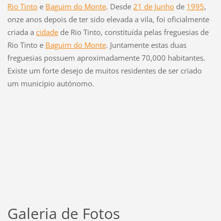
Rio Tinto
e
Baguim do Monte
. Desde
21 de Junho
de
1995
,
onze anos depois de ter sido elevada a vila,
f
oi o
f
icialmente
criada a
cidade
de Rio Tinto, constituída pelas
f
reguesias de
Rio Tinto e
Baguim do Monte
. Juntamente estas duas
f
reguesias possuem aproximadamente 70,000 habitantes.
Existe um
f
orte desejo de muitos residentes de ser criado
um município autónomo.
Galeria de Fotos