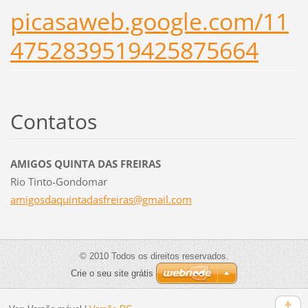
picasaweb.google.com/11
4752839519425875664
Contatos
AMIGOS QUINTA DAS FREIRAS
Rio Tinto-Gondomar
amigosda
quintada
sfreiras
@gmail.c
om
© 2010 Todos os direitos reservados.
Crie o seu site grátis